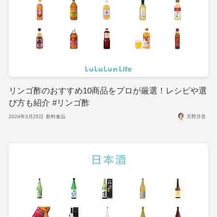
リンゴ酢のおすすめ10商品をプロが厳選！レシピや選
び方も紹介 #リンゴ酢
2024年3月25日
飲料食品
天野月音