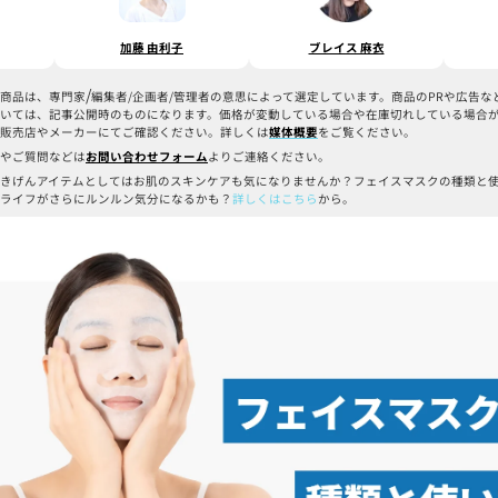
加藤 由利子
ブレイス 麻衣
/
商品は、専門家
編集者/企画者/管理者の意思によって選定しています。商品のPRや広告
いては、記事公開時のものになります。価格が変動している場合や在庫切れしている場合
販売店やメーカーにてご確認ください。詳しくは
媒体概要
をご覧ください。
やご質問などは
お問い合わせフォーム
よりご連絡ください。
きげんアイテムとしてはお肌のスキンケアも気になりませんか？フェイスマスクの種類と
ライフがさらにルンルン気分になるかも？
詳しくはこちら
から。