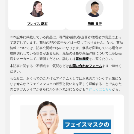
ブレイス 麻衣
熊田 貴行
/
※本記事に掲載している商品は、専門家
編集者/企画者/管理者の意思によっ
て選定しています。商品のPRや広告などは一切しておりません。なお、商品
情報については、記事公開時のものになります。価格が変動している場合や
在庫切れしている場合があるため、最新の価格や商品詳細については各販売
店やメーカーにてご確認ください。詳しくは
媒体概要
をご覧ください。
本記事に関するご不明点やご質問などは
お問い合わせフォーム
よりご連絡く
ださい。
ちなみに、おうちでのごきげんアイテムとしてはお肌のスキンケアも気にな
りませんか？フェイスマスクの種類と使い方を正しく理解することであなた
のごきげんライフがさらにルンルン気分になるかも？
詳しくはこちら
から。