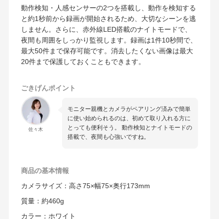
動作検知・人感センサーの2つを搭載し、動作を検知する
と約1秒前から録画が開始されるため、大切なシーンを逃
しません。さらに、赤外線LED搭載のナイトモードで、
夜間も周囲をしっかり監視します。録画は1件10秒間で、
最大50件まで保存可能です。消去したくない画像は最大
20件まで保護しておくこともできます。
ごきげんポイント
モニター親機とカメラがペアリング済みで簡単
に使い始められるのは、初めて取り入れる方に
とっても便利そう。 動作検知とナイトモードの
佐々木
搭載で、夜間も心強いですね。
商品の
基本情報
カメラサイズ：高さ75×幅75×奥行173mm
質量：約460g
カラー：ホワイト