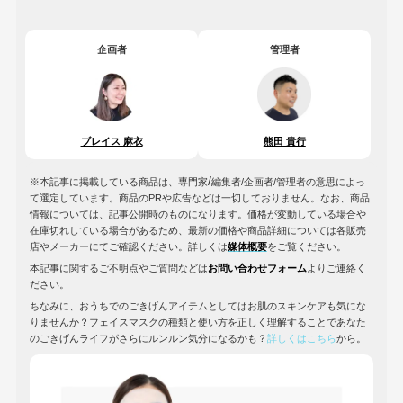
企画者
管理者
ブレイス 麻衣
熊田 貴行
/
※本記事に掲載している商品は、専門家
編集者/企画者/管理者の意思によっ
て選定しています。商品のPRや広告などは一切しておりません。なお、商品
情報については、記事公開時のものになります。価格が変動している場合や
在庫切れしている場合があるため、最新の価格や商品詳細については各販売
店やメーカーにてご確認ください。詳しくは
媒体概要
をご覧ください。
本記事に関するご不明点やご質問などは
お問い合わせフォーム
よりご連絡く
ださい。
ちなみに、おうちでのごきげんアイテムとしてはお肌のスキンケアも気にな
りませんか？フェイスマスクの種類と使い方を正しく理解することであなた
のごきげんライフがさらにルンルン気分になるかも？
詳しくはこちら
から。