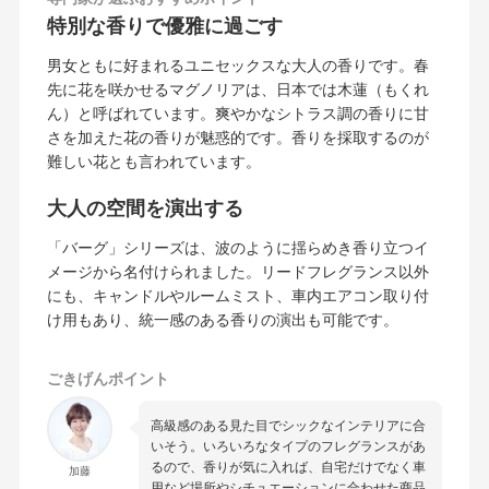
特別な香りで優雅に過ごす
男女ともに好まれるユニセックスな大人の香りです。春
先に花を咲かせるマグノリアは、日本では木蓮（もくれ
ん）と呼ばれています。爽やかなシトラス調の香りに甘
さを加えた花の香りが魅惑的です。香りを採取するのが
難しい花とも言われています。
大人の空間を演出する
「バーグ」シリーズは、波のように揺らめき香り立つイ
メージから名付けられました。リードフレグランス以外
にも、キャンドルやルームミスト、車内エアコン取り付
け用もあり、統一感のある香りの演出も可能です。
ごきげんポイント
高級感のある見た目でシックなインテリアに合
いそう。いろいろなタイプのフレグランスがあ
るので、香りが気に入れば、自宅だけでなく車
加藤
用など場所やシチュエーションに合わせた商品