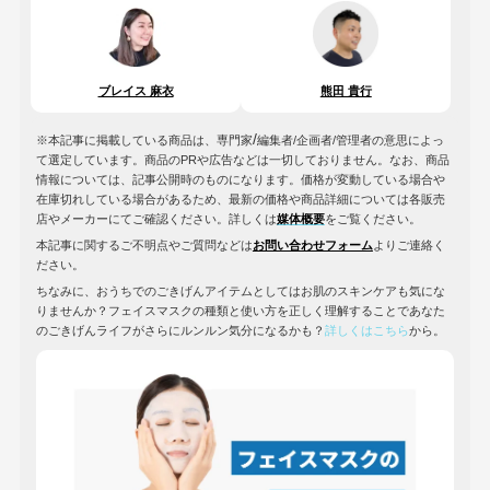
ブレイス 麻衣
熊田 貴行
/
※本記事に掲載している商品は、専門家
編集者/企画者/管理者の意思によっ
て選定しています。商品のPRや広告などは一切しておりません。なお、商品
情報については、記事公開時のものになります。価格が変動している場合や
在庫切れしている場合があるため、最新の価格や商品詳細については各販売
店やメーカーにてご確認ください。詳しくは
媒体概要
をご覧ください。
本記事に関するご不明点やご質問などは
お問い合わせフォーム
よりご連絡く
ださい。
ちなみに、おうちでのごきげんアイテムとしてはお肌のスキンケアも気にな
りませんか？フェイスマスクの種類と使い方を正しく理解することであなた
のごきげんライフがさらにルンルン気分になるかも？
詳しくはこちら
から。