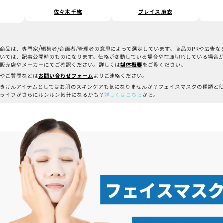
佐々木 千紘
ブレイス 麻衣
/
商品は、専門家
編集者/企画者/管理者の意思によって選定しています。商品のPRや広告
いては、記事公開時のものになります。価格が変動している場合や在庫切れしている場合
販売店やメーカーにてご確認ください。詳しくは
媒体概要
をご覧ください。
やご質問などは
お問い合わせフォーム
よりご連絡ください。
きげんアイテムとしてはお肌のスキンケアも気になりませんか？フェイスマスクの種類と
ライフがさらにルンルン気分になるかも？
詳しくはこちら
から。