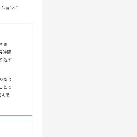
ーションに
きま
長時間
り返す
があり
ことで
支える