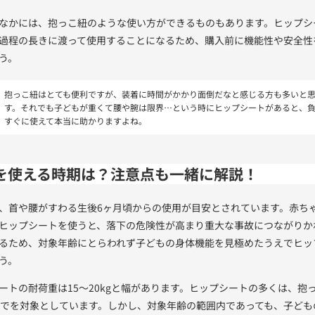
なかには、抱っこ紐のような使い方ができるものもあります。ヒップシ
過程の長きに渡って使用することになるため、購入前に機能性や安全性
う。
抱っこ紐はとても便利ですが、装着に時間がかかり面倒だなと感じる方も多いと
す。それでも子どもが重くて腰や腕は限界⋯という時にヒップシートがあると、
すぐに使えて本当に助かりますよね。
を使える時期は？注意点も一緒に解説！
、首や腰がすわる生後6ヶ月頃からの使用が目安とされています。赤ち
ヒップシートを使うと、落下の危険性が高まり重大な事故につながりか
るため、対象年齢にとらわれず子どもの身体機能を見極めたうえでヒッ
う。
ートの耐荷重は15〜20kgと幅があります。ヒップシートの多くは、抱
までを対象としています。しかし、対象年齢の範囲内であっても、子ども