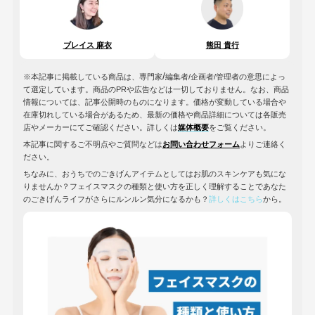
ブレイス 麻衣
熊田 貴行
/
※本記事に掲載している商品は、専門家
編集者/企画者/管理者の意思によっ
て選定しています。商品のPRや広告などは一切しておりません。なお、商品
情報については、記事公開時のものになります。価格が変動している場合や
在庫切れしている場合があるため、最新の価格や商品詳細については各販売
店やメーカーにてご確認ください。詳しくは
媒体概要
をご覧ください。
本記事に関するご不明点やご質問などは
お問い合わせフォーム
よりご連絡く
ださい。
ちなみに、おうちでのごきげんアイテムとしてはお肌のスキンケアも気にな
りませんか？フェイスマスクの種類と使い方を正しく理解することであなた
のごきげんライフがさらにルンルン気分になるかも？
詳しくはこちら
から。