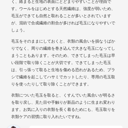
く、絡まると生地の表面にとどまりやすいことが理由で
す。ウールをはじめとする天然繊維は、強度が弱いため、
毛玉ができても自然と取れることが多いとされています
が、混紡で合成繊維の割合が多ければ毛玉になりやすいで
しょう。
毛玉をそのままにしておくと、衣類の風合いを損なうばか
りでなく、周りの繊維を巻き込んで大きな毛玉になってし
まうこともあります。そのため、できてしまった毛玉は早
い段階で取り除くことが大切です。できてしまった毛玉
は、引っ張って取ると生地を傷める恐れがあるため、ブラ
シで繊維を起こしてハサミでカットしたり、専用の毛玉取
りを使ったりして取り除くことができます。
衣類についた毛玉を取ると、くすんでいた風合いが明るさ
を取り戻し、見た目や手触りが新品のように生まれ変わり
ます。お気に入りの衣類を長く着るためにも、毛玉取りを
衣類ケアの習慣に取り入れたいですね。