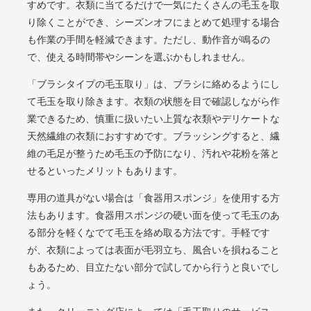
すめです。衣類に当てるだけで一気にたくさんの毛玉を取
り除くことができ、シーズンオフにまとめて処理する場合
も作業の手間を軽減できます。ただし、動作音が鳴るの
で、使える時間帯やシーンを選ぶかもしれません。
「ブラシタイプの毛玉取り」は、ブラシに絡めるようにし
て毛玉を取り除きます。衣類の状態を目で確認しながら作
業できるため、慎重に扱いたい上質な衣類やデリケートな
天然繊維の衣類におすすめです。ブラッシングすると、繊
維の毛足が整うため毛玉の予防になり、汚れや花粉を落と
せるといったメリットもあります。
専用の道具がない場合は「食器用スポンジ」を使用する方
法もあります。食器用スポンジの硬い面を使って毛玉のあ
る部分を軽くなでて毛玉を絡め取る方法です。手軽です
が、衣類によっては表面が毛羽立ち、風合いを損ねること
もあるため、目立たない部分で試してから行うと良いでし
ょう。