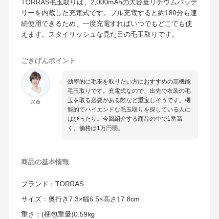
TORRAS毛玉取りは、2,000mAhの大容量リチウムバッテ
リーを内蔵した充電式です。フル充電すると約180分も連
続使用できるため、一度充電すればいつでもどこでも使
えます。スタイリッシュな見た目の毛玉取りです。
ごきげんポイント
効率的に毛玉を取りたい方におすすめの高機能
毛玉取りです。充電式なので、出先で衣装の毛
玉を取る必要がある際など重宝しそうです。機
加藤
能的でハイエンドな毛玉取りを探している人に
はぴったり。今回紹介する商品の中で1番高
く、価格は1万円弱。
商品の
基本情報
ブランド：TORRAS
サイズ：奥行き7.3×幅6.5×高さ17.8cm
重さ：(梱包重量‎)0.59kg