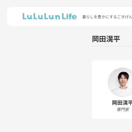
暮らしを豊かにするごきげ
岡田滉平
岡田滉
専門家