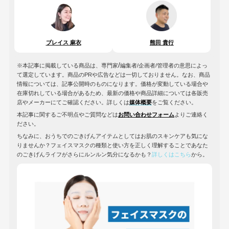
ブレイス 麻衣
熊田 貴行
/
※本記事に掲載している商品は、専門家
編集者/企画者/管理者の意思によっ
て選定しています。商品のPRや広告などは一切しておりません。なお、商品
情報については、記事公開時のものになります。価格が変動している場合や
在庫切れしている場合があるため、最新の価格や商品詳細については各販売
店やメーカーにてご確認ください。詳しくは
媒体概要
をご覧ください。
本記事に関するご不明点やご質問などは
お問い合わせフォーム
よりご連絡く
ださい。
ちなみに、おうちでのごきげんアイテムとしてはお肌のスキンケアも気にな
りませんか？フェイスマスクの種類と使い方を正しく理解することであなた
のごきげんライフがさらにルンルン気分になるかも？
詳しくはこちら
から。