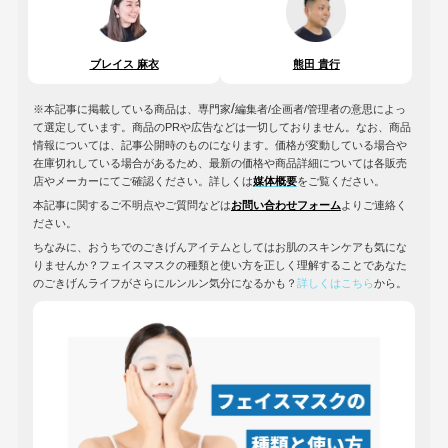
ブレイス 麻衣
熊田 貴行
/
※本記事に掲載している商品は、専門家
編集者/企画者/管理者の意思によっ
て選定しています。商品のPRや広告などは一切しておりません。なお、商品
情報については、記事公開時のものになります。価格が変動している場合や
在庫切れしている場合があるため、最新の価格や商品詳細については各販売
店やメーカーにてご確認ください。詳しくは
媒体概要
をご覧ください。
本記事に関するご不明点やご質問などは
お問い合わせフォーム
よりご連絡く
ださい。
ちなみに、おうちでのごきげんアイテムとしてはお肌のスキンケアも気にな
りませんか？フェイスマスクの種類と使い方を正しく理解することであなた
のごきげんライフがさらにルンルン気分になるかも？
詳しくはこちら
から。