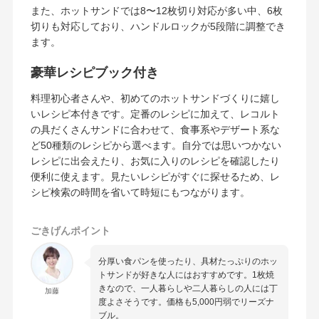
また、ホットサンドでは8〜12枚切り対応が多い中、6枚
切りも対応しており、ハンドルロックが5段階に調整でき
ます。
豪華レシピブック付き
料理初心者さんや、初めてのホットサンドづくりに嬉し
いレシピ本付きです。定番のレシピに加えて、レコルト
の具だくさんサンドに合わせて、食事系やデザート系な
ど50種類のレシピから選べます。自分では思いつかない
レシピに出会えたり、お気に入りのレシピを確認したり
便利に使えます。見たいレシピがすぐに探せるため、レ
シピ検索の時間を省いて時短にもつながります。
ごきげんポイント
分厚い食パンを使ったり、具材たっぷりのホッ
トサンドが好きな人にはおすすめです。1枚焼
きなので、一人暮らしや二人暮らしの人には丁
加藤
度よさそうです。価格も5,000円弱でリーズナ
ブル。