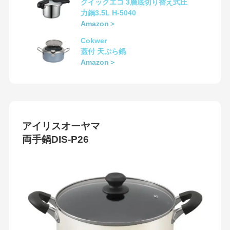
クイックエコ 3層底切り替え式圧
力鍋3.5L H-5040
Amazon＞
Cokwer
蓋付 天ぷら鍋
Amazon＞
アイリスオーヤマ
両手鍋DIS-P26