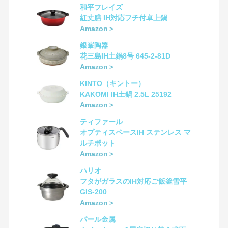
和平フレイズ
紅丈膳 IH対応フチ付卓上鍋
Amazon＞
銀峯陶器
花三島IH土鍋8号 645-2-81D
Amazon＞
KINTO（キントー）
KAKOMI IH土鍋 2.5L 25192
Amazon＞
ティファール
オプティスペースIH ステンレス マ
ルチポット
Amazon＞
ハリオ
フタがガラスのIH対応ご飯釜雪平
GIS-200
Amazon＞
パール金属