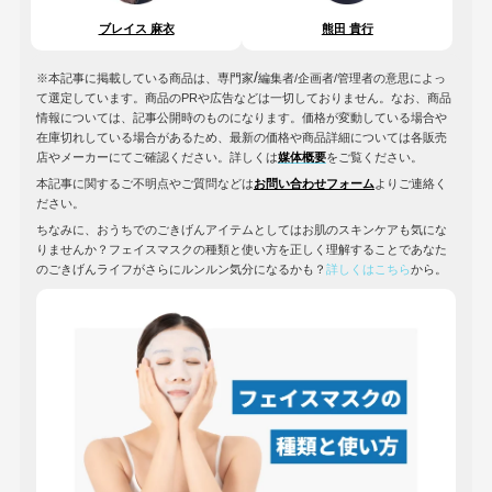
ブレイス 麻衣
熊田 貴行
/
※本記事に掲載している商品は、専門家
編集者/企画者/管理者の意思によっ
て選定しています。商品のPRや広告などは一切しておりません。なお、商品
情報については、記事公開時のものになります。価格が変動している場合や
在庫切れしている場合があるため、最新の価格や商品詳細については各販売
店やメーカーにてご確認ください。詳しくは
媒体概要
をご覧ください。
本記事に関するご不明点やご質問などは
お問い合わせフォーム
よりご連絡く
ださい。
ちなみに、おうちでのごきげんアイテムとしてはお肌のスキンケアも気にな
りませんか？フェイスマスクの種類と使い方を正しく理解することであなた
のごきげんライフがさらにルンルン気分になるかも？
詳しくはこちら
から。