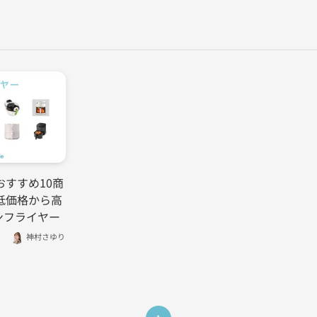
すすめ10商
低価格から高
ンフライヤー
神村さゆり