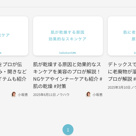
をプロが伝
肌が乾燥する原因と効果的なス
デトックス
み・開きなど
キンケアを美容のプロが解説！
に老廃物が
イテムも紹介
NGケアやインナーケアも紹介 #
プロが解説 
肌の乾燥 #対策
2025年3月10日
ノ
小坂恵
2025年6月11日
ノウハウ
小坂恵
1