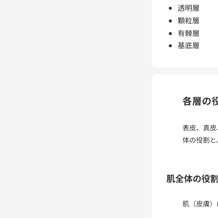
透明層
顆粒層
有棘層
基底層
各層の
表皮、真皮
体の役割と
肌全体の役
肌（皮膚）