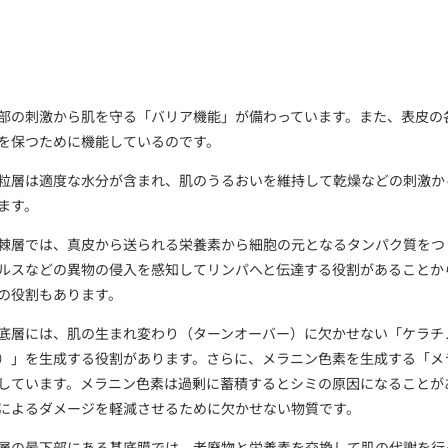
部の刺激から肌を守る「バリア機能」が備わっています。また、表皮の
を保つために機能しているのです。
粒層は適度な水分が含まれ、肌のうるおいを維持して乾燥などの刺激か
ます。
棘層では、真皮から送られる栄養素から細胞の元となるタンパク質をつ
ルスなどの異物の侵入を感知してリンパへと伝達する役割があることか
の役割もあります。
底層には、肌の生まれ変わり（ターンオーバー）に欠かせない「ケラチ
）」を生成する役割があります。さらに、メラニン色素を生成する「メ
しています。メラニン色素は過剰に蓄積するとシミの原因になることが
によるダメージを軽減させるために欠かせない物質です。
層の最下部にある基底膜では、老廃物と栄養素を交換して肌の代謝を行