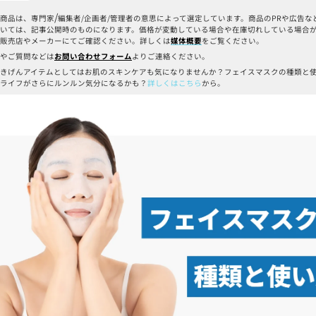
/
商品は、専門家
編集者/企画者/管理者の意思によって選定しています。商品のPRや広告
いては、記事公開時のものになります。価格が変動している場合や在庫切れしている場合
販売店やメーカーにてご確認ください。詳しくは
媒体概要
をご覧ください。
やご質問などは
お問い合わせフォーム
よりご連絡ください。
きげんアイテムとしてはお肌のスキンケアも気になりませんか？フェイスマスクの種類と
ライフがさらにルンルン気分になるかも？
詳しくはこちら
から。