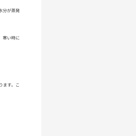
水分が蒸発
、寒い時に
ります。こ