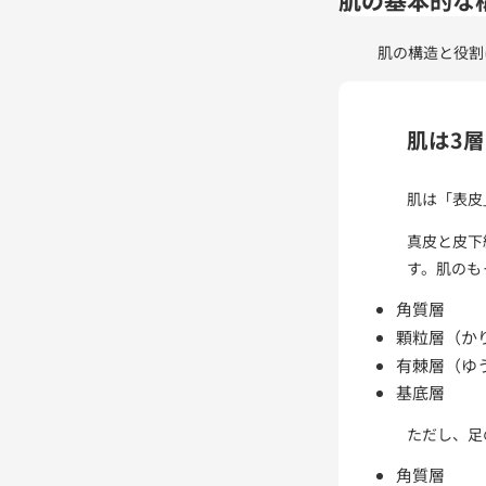
肌の構造と役割
肌は3
肌は「表皮
真皮と皮下
す。肌のも
角質層
顆粒層（か
有棘層（ゆ
基底層
ただし、足
角質層