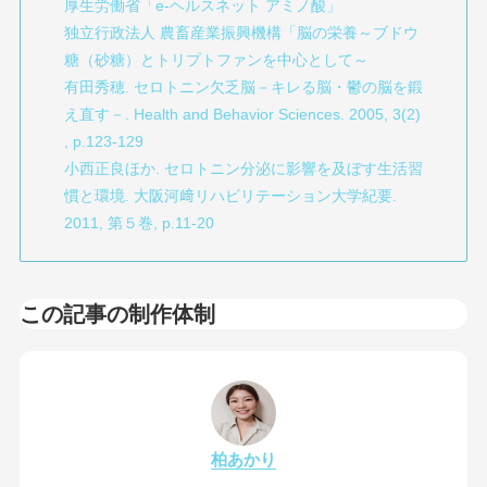
厚生労働省「e-ヘルスネット アミノ酸」
独立行政法人 農畜産業振興機構「脳の栄養～ブドウ
糖（砂糖）とトリプトファンを中心として～
有田秀穂. セロトニン欠乏脳－キレる脳・鬱の脳を鍛
え直す－. Health and Behavior Sciences. 2005, 3(2)
, p.123-129
小西正良ほか. セロトニン分泌に影響を及ぼす生活習
慣と環境. 大阪河﨑リハビリテーション大学紀要.
2011, 第５巻, p.11-20
この記事の制作体制
柏あかり