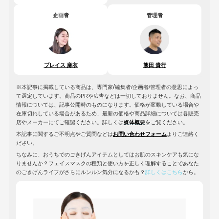
企画者
管理者
ブレイス 麻衣
熊田 貴行
/
※本記事に掲載している商品は、専門家
編集者/企画者/管理者の意思によっ
て選定しています。商品のPRや広告などは一切しておりません。なお、商品
情報については、記事公開時のものになります。価格が変動している場合や
在庫切れしている場合があるため、最新の価格や商品詳細については各販売
店やメーカーにてご確認ください。詳しくは
媒体概要
をご覧ください。
本記事に関するご不明点やご質問などは
お問い合わせフォーム
よりご連絡く
ださい。
ちなみに、おうちでのごきげんアイテムとしてはお肌のスキンケアも気にな
りませんか？フェイスマスクの種類と使い方を正しく理解することであなた
のごきげんライフがさらにルンルン気分になるかも？
詳しくはこちら
から。